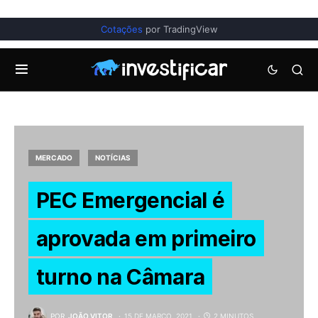
Cotações
por TradingView
MERCADO
NOTÍCIAS
PEC Emergencial é
aprovada em primeiro
turno na Câmara
POR
JOÃO VITOR
15 DE MARÇO, 2021
2 MINUTOS