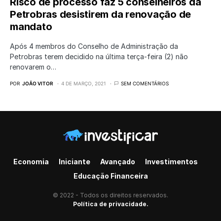
Risco de processo faz 5 conselheiros da
Petrobras desistirem da renovação de
mandato
Após 4 membros do Conselho de Administração da
Petrobras terem decidido na última terça-feira (2) não
renovarem o…
POR
JOÃO VITOR
4 DE MARÇO, 2021
SEM COMENTÁRIOS
Economia
Iniciante
Avançado
Investimentos
Educação Financeira
© 2022 - Todos os direitos reservados.
Política de privacidade.