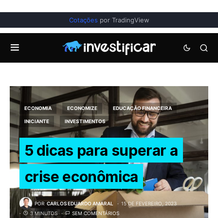
Cotações
por TradingView
ECONOMIA
ECONOMIZE
EDUCAÇÃO FINANCEIRA
INICIANTE
INVESTIMENTOS
5 dicas para superar a
crise econômica
POR
CARLOS EDUARDO AMARAL
15 DE FEVEREIRO, 2023
3 MINUTOS
SEM COMENTÁRIOS