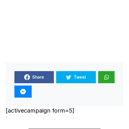
Share
Tweet
[activecampaign form=5]