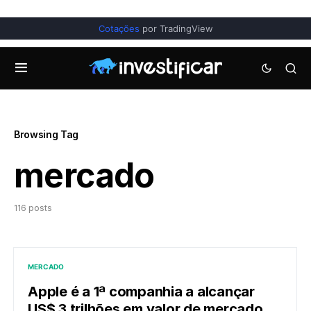
Cotações
por TradingView
Browsing Tag
mercado
116 posts
MERCADO
Apple é a 1ª companhia a alcançar
US$ 3 trilhões em valor de mercado