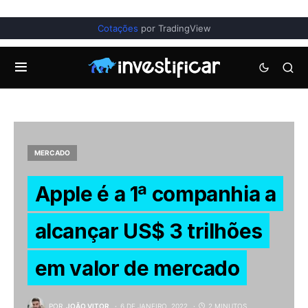
Cotações
por TradingView
MERCADO
Apple é a 1ª companhia a
alcançar US$ 3 trilhões
em valor de mercado
POR
JOÃO VITOR
6 DE JANEIRO, 2022
2 MINUTOS