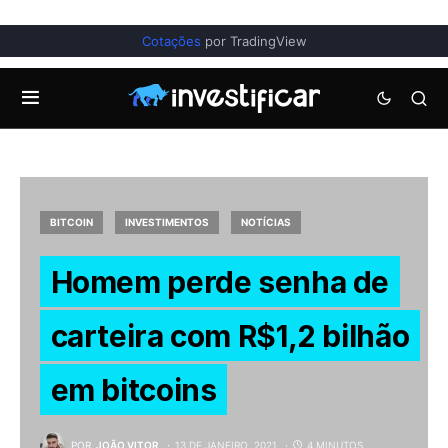
Cotações
por TradingView
BITCOIN
INVESTIMENTOS
NOTÍCIAS
Homem perde senha de
carteira com R$1,2 bilhão
em bitcoins
POR
JOÃO VITOR
13 DE JANEIRO, 2021
4 MINUTOS