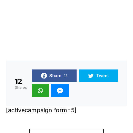
Share
Tweet
12
12
Shares
[activecampaign form=5]