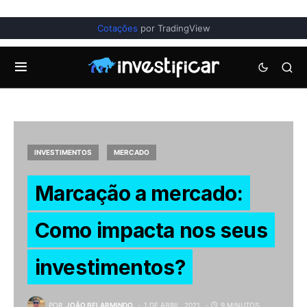
Cotações
por TradingView
INVESTIMENTOS
MERCADO
Marcação a mercado:
Como impacta nos seus
investimentos?
POR
JOÃO BELARMINDO
1 DE ABRIL, 2021
9 MINUTOS