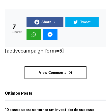
Share
Tweet
7
7
Shares
[activecampaign form=5]
View Comments (0)
Últimos Posts
10 passos para se tornar um investidor de sucesso