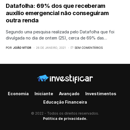
Datafolha: 69% dos que receberam
auxílio emergencial não conseguiram
outra renda
Segundo uma pesquisa realizada pelo Datafolha que foi
divulgada no dia de ontem (25), cerca de 69% das…
POR
JOÃO VITOR
26 DE JANEIRO, 2021
SEM COMENTÁRIOS
Economia
Iniciante
Avançado
Investimentos
Educação Financeira
© 2022 - Todos os direitos reservados.
Política de privacidade.