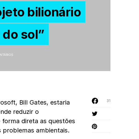
ojeto bilionário
 do sol”
NTÁRIOS
31
oft, Bill Gates, estaria
nde reduzir o
 forma direta as questões
s problemas ambientais.