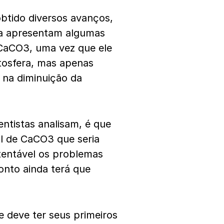
obtido diversos avanços,
nda apresentam algumas
 CaCO3, uma vez que ele
atosfera, mas apenas
da na diminuição da
entistas analisam, é que
ol de CaCO3 que seria
stentável os problemas
onto ainda terá que
e deve ter seus primeiros