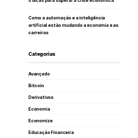
5 dicas para superar a crise econômica
Como a automação e a inteligência
artificial estão mudando a economia e as
carreiras
Categorias
Avançado
Bitcoin
Derivativos
Economia
Economize
Educação Financeira