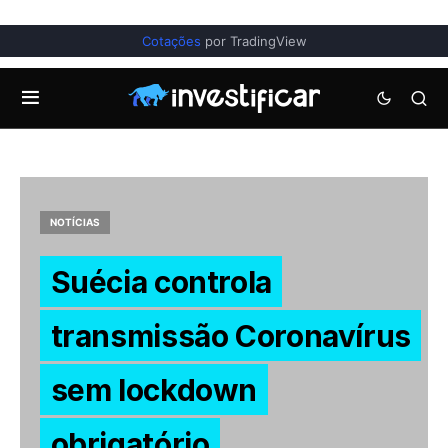
Cotações
por TradingView
NOTÍCIAS
Suécia controla
transmissão Coronavírus
sem lockdown
obrigatório