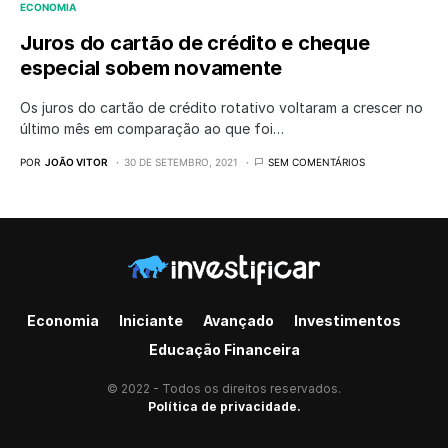
ECONOMIA
Juros do cartão de crédito e cheque
especial sobem novamente
Os juros do cartão de crédito rotativo voltaram a crescer no
último mês em comparação ao que foi…
POR
JOÃO VITOR
30 DE SETEMBRO, 2021
SEM COMENTÁRIOS
Economia
Iniciante
Avançado
Investimentos
Educação Financeira
© 2022 - Todos os direitos reservados.
Política de privacidade.