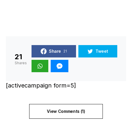
Share
Tweet
21
21
Shares
[activecampaign form=5]
View Comments (1)