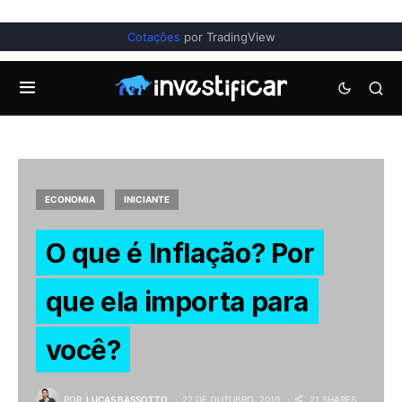
Cotações
por TradingView
ECONOMIA
INICIANTE
O que é Inflação? Por
que ela importa para
você?
POR
LUCAS BASSOTTO
22 DE OUTUBRO, 2019
21 SHARES