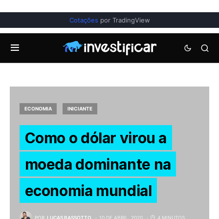
Cotações
por TradingView
ECONOMIA
INICIANTE
Como o dólar virou a
moeda dominante na
economia mundial
POR
LUCAS BASSOTTO
10 DE ABRIL, 2020
4 MINUTOS