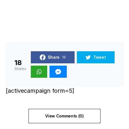
Share
Tweet
18
18
Shares
[activecampaign form=5]
View Comments (0)