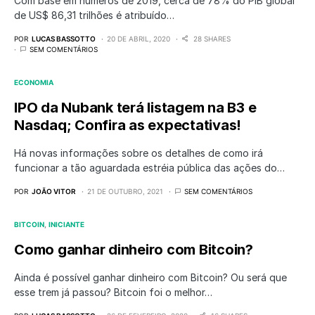
Com base em números de 2019, cerca de 78% do PIB global
de US$ 86,31 trilhões é atribuído…
POR
LUCAS BASSOTTO
20 DE ABRIL, 2020
28 SHARES
SEM COMENTÁRIOS
ECONOMIA
IPO da Nubank terá listagem na B3 e
Nasdaq; Confira as expectativas!
Há novas informações sobre os detalhes de como irá
funcionar a tão aguardada estréia pública das ações do…
POR
JOÃO VITOR
21 DE OUTUBRO, 2021
SEM COMENTÁRIOS
BITCOIN
INICIANTE
Como ganhar dinheiro com Bitcoin?
Ainda é possível ganhar dinheiro com Bitcoin? Ou será que
esse trem já passou? Bitcoin foi o melhor…