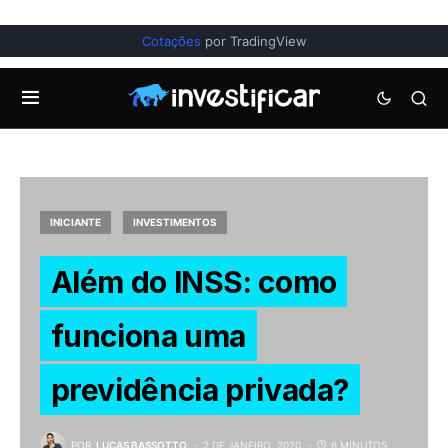
Cotações
por TradingView
INICIANTE
INVESTIMENTOS
Além do INSS: como
funciona uma
previdência privada?
POR
LUCAS BASSOTTO
2 DE JANEIRO, 2020
6 MINUTOS