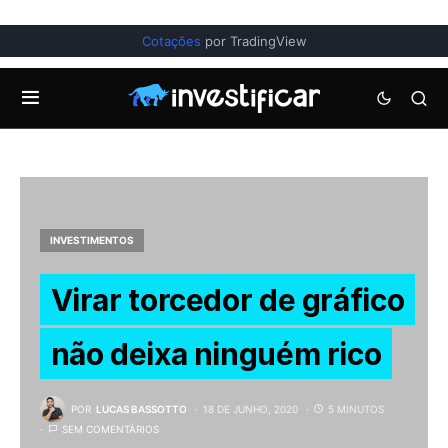
Cotações
por TradingView
INVESTIMENTOS
Virar torcedor de gráfico
não deixa ninguém rico
POR
LUCAS BASSOTTO
18 DE JUNHO, 2020
5 MINUTOS
SEM COMENTÁRIOS