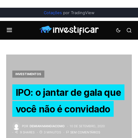
Cotações
por TradingView
INVESTIMENTOS
IPO: o jantar de gala que
você não é convidado
POR
DEMIAN MANGIACOMO
10 DE SETEMBRO, 2020
9 SHARES
3 MINUTOS
SEM COMENTÁRIOS