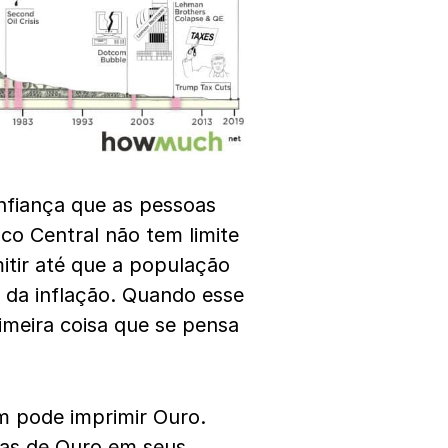
nfiança que as pessoas
o Central não tem limite
itir até que a população
 da inflação. Quando esse
imeira coisa que se pensa
m pode imprimir Ouro.
das de Ouro em seus