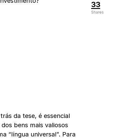
investimento?
33
Shares
rás da tese, é essencial
 dos bens mais valiosos
a “língua universal”. Para