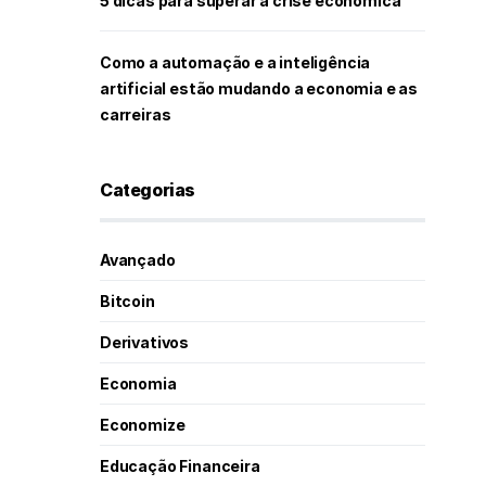
5 dicas para superar a crise econômica
Como a automação e a inteligência
artificial estão mudando a economia e as
carreiras
Categorias
Avançado
Bitcoin
Derivativos
Economia
Economize
Educação Financeira