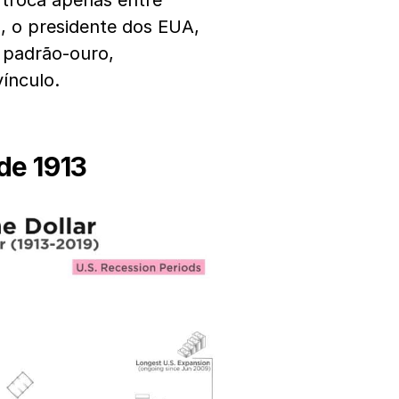
 troca apenas entre
1, o presidente dos EUA,
 padrão-ouro,
ínculo.
de 1913