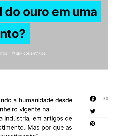
l do ouro em uma
ento?
UTOS
SEM COMENTÁRIOS
33
vando a humanidade desde
nheiro vigente na
 indústria, em artigos de
estimento. Mas por que as