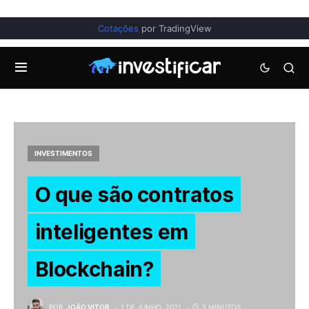
Cotações
por TradingView
INVESTIMENTOS
O que são contratos
inteligentes em
Blockchain?
POR
JOÃO VITOR
1 DE JUNHO, 2021
5 MINUTOS