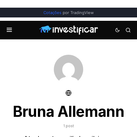
Cotações
por TradingView
Bruna Allemann
1 post