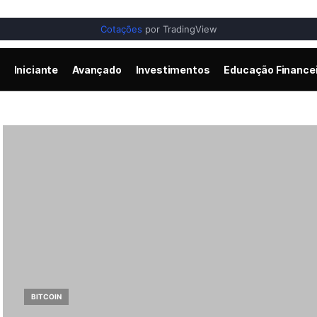
Cotações
por TradingView
Iniciante
Avançado
Investimentos
Educação Finance
BITCOIN