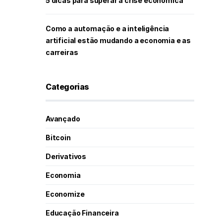
5 dicas para superar a crise econômica
Como a automação e a inteligência
artificial estão mudando a economia e as
carreiras
Categorias
Avançado
Bitcoin
Derivativos
Economia
Economize
Educação Financeira