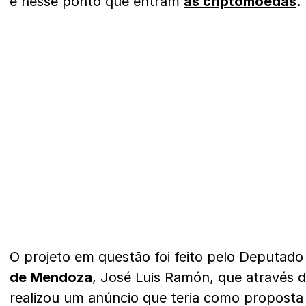
é nesse ponto que entram
as criptomoedas
.
O projeto em questão foi feito pelo Deputad
de Mendoza
, José Luis Ramón, que através d
realizou um anúncio que teria como proposta o