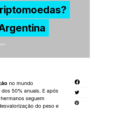
criptomoedas?
 Argentina
RIOS
ção
no mundo
 dos 50% anuais. E após
os hermanos seguem
desvalorização do peso e