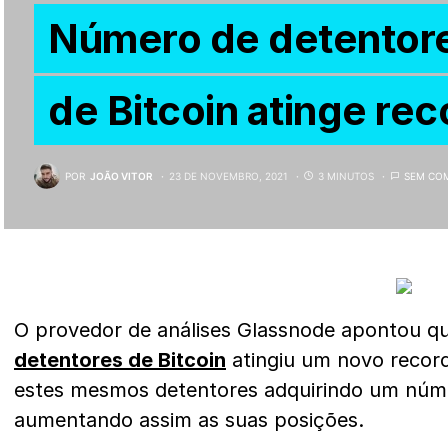
Número de detentore
de Bitcoin atinge re
POR
JOÃO VITOR
23 DE NOVEMBRO, 2021
3 MINUTOS
SEM CO
O provedor de análises Glassnode apontou q
detentores de Bitcoin
atingiu um novo recorde
estes mesmos detentores adquirindo um núme
aumentando assim as suas posições.