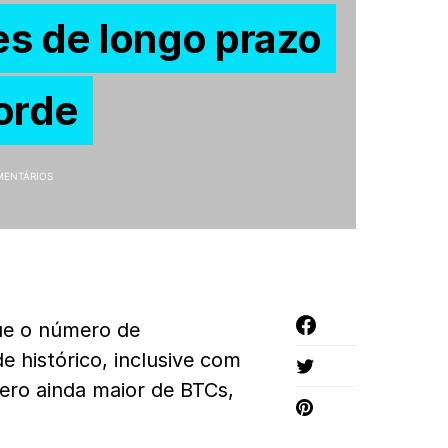
s de longo prazo
corde
MENTÁRIOS
ue o número de
 histórico, inclusive com
ro ainda maior de BTCs,