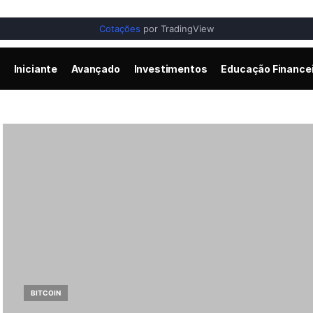
Cotações
por TradingView
Iniciante
Avançado
Investimentos
Educação Finance
BITCOIN