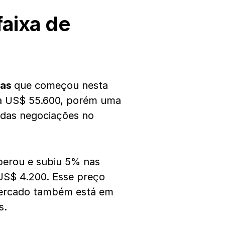
aixa de
das
que começou nesta
ara US$ 55.600, porém uma
o das negociações no
perou e subiu 5% nas
US$ 4.200. Esse preço
o mercado também está em
s.