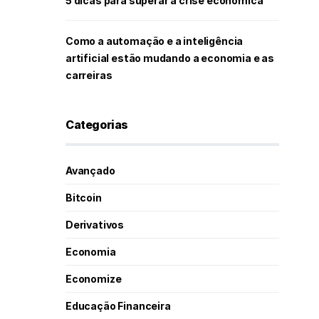
5 dicas para superar a crise econômica
Como a automação e a inteligência
artificial estão mudando a economia e as
carreiras
Categorias
Avançado
Bitcoin
Derivativos
Economia
Economize
Educação Financeira