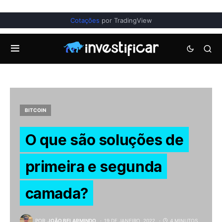
Cotações
por TradingView
BITCOIN
O que são soluções de
primeira e segunda
camada?
POR
JOÃO BELARMINDO
19 DE JANEIRO, 2022
4 MINUTOS