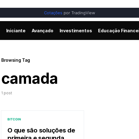
Cotações
por TradingView
Iniciante
Avançado
Investimentos
Educação Finance
Browsing Tag
camada
1 post
BITCOIN
O que são soluções de
primeira e segunda