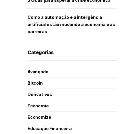
5 dicas para superar a crise econômica
Como a automação e a inteligência
artificial estão mudando a economia e as
carreiras
Categorias
Avançado
Bitcoin
Derivativos
Economia
Economize
Educação Financeira