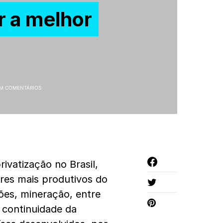
r a melhor
M COMENTÁRIOS
ivatização no Brasil,
res mais produtivos do
ões, mineração, entre
 continuidade da