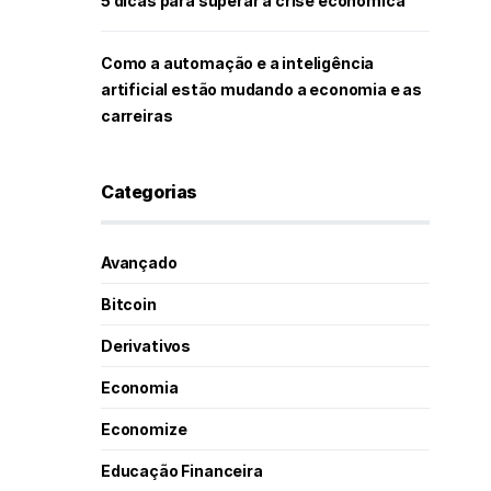
5 dicas para superar a crise econômica
Como a automação e a inteligência
artificial estão mudando a economia e as
carreiras
Categorias
Avançado
Bitcoin
Derivativos
Economia
Economize
Educação Financeira