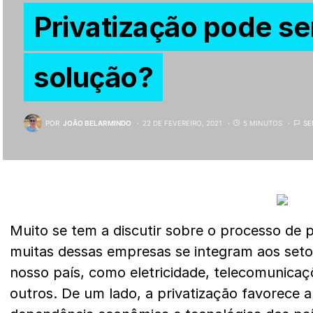
Privatização pode se
solução?
POR
JOÃO BELARMINDO
22 DE FEVEREIRO, 2021
5 MINUTOS
SE
Muito se tem a discutir sobre o processo de pr
muitas dessas empresas se integram aos seto
nosso país, como eletricidade, telecomunicaç
outros. De um lado, a privatização favorece a