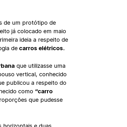
s de um protótipo de
ito já colocado em maio
meira ideia a respeito de
ogia de
carros elétricos.
rbana
que utilizasse uma
ouso vertical, conhecido
e publicou a respeito do
onhecido como
“carro
roporções que pudesse
 horizontais e duas