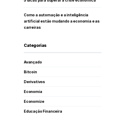
5 dicas para superar a crise econômica
Como a automação e a inteligência
artificial estão mudando a economia e as
carreiras
Categorias
Avançado
Bitcoin
Derivativos
Economia
Economize
Educação Financeira