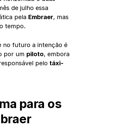
 mês de julho essa
ática pela
Embraer
, mas
do tempo.
ue no futuro a intenção é
o por um
piloto
, embora
 responsável pelo
táxi-
ema para os
braer