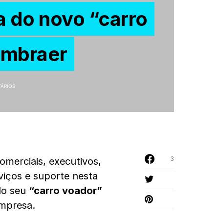
a do novo “carro
Embraer
ÁRIOS
3
omerciais, executivos,
rviços e suporte nesta
o seu
“carro voador”
empresa.