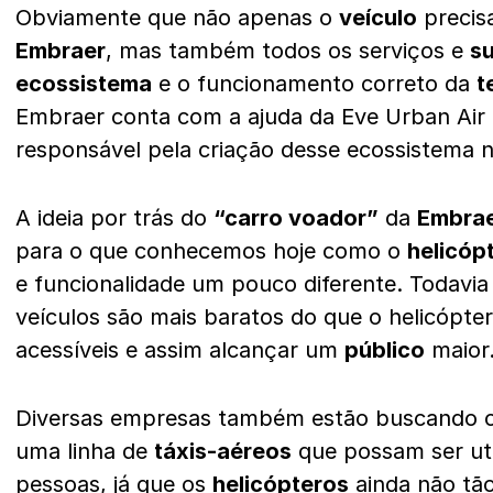
Obviamente que não apenas o
veículo
precisa
Embraer
, mas também todos os serviços e
s
ecossistema
e o funcionamento correto da
t
Embraer conta com a ajuda da Eve Urban Air M
responsável pela criação desse ecossistema 
A ideia por trás do
“carro voador”
da
Embra
para o que conhecemos hoje como o
helicóp
e funcionalidade um pouco diferente. Todavia 
veículos são mais baratos do que o helicópt
acessíveis e assim alcançar um
público
maior
Diversas empresas também estão buscando 
uma linha de
táxis-aéreos
que possam ser uti
pessoas, já que os
helicópteros
ainda não tão