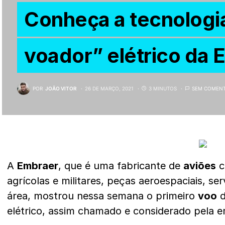
Conheça a tecnologi
voador” elétrico da 
POR
JOÃO VITOR
26 DE MARÇO, 2021
3 MINUTOS
SEM COMENT
A
Embraer
, que é uma fabricante de
aviões
c
agrícolas e militares, peças aeroespaciais, se
área, mostrou nessa semana o primeiro
voo
d
elétrico, assim chamado e considerado pela 