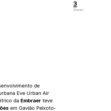
3
Shares
senvolvimento de
urbana Eve Urban Air
étrico da
Embraer
teve
iões
em Gavião Peixoto-