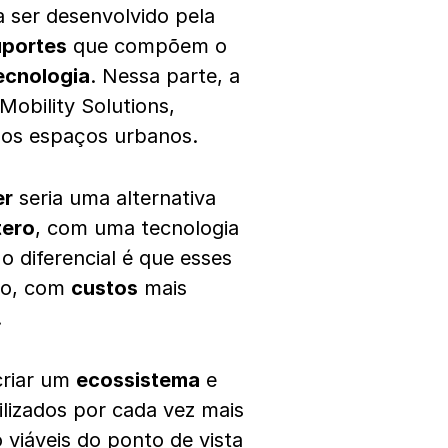
 ser desenvolvido pela
uportes
que compõem o
ecnologia
. Nessa parte, a
obility Solutions,
nos espaços urbanos.
er
seria uma alternativa
tero
, com uma tecnologia
o diferencial é que esses
ero, com
custos
mais
.
criar um
ecossistema
e
lizados por cada vez mais
 viáveis do ponto de vista