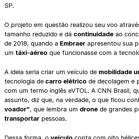
SP.
O projeto em questão realizou seu voo atravé
tamanho reduzido e dá
continuidade
ao conce
de 2018, quando a
Embraer
apresentou sua pri
um
táxi-aéreo
que funcionasse com a tecnol
A ideia seria criar um veículo de
mobilidade u
tecnologia de
carro elétrico
de decolagem e p
com um termo inglês eVTOL. A CNN Brasil, qu
assunto, diz que, na verdade, o que ficou c
voador”
, que lembra um
drone
de grandes p
transportar
pessoas.
Dessa forma, o
veículo
conta com oito hélices