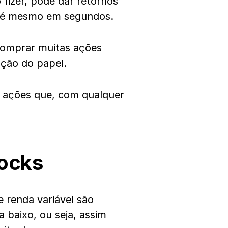
izer, pode dar retornos
té mesmo em segundos.
comprar muitas ações
ação do papel.
 ações que, com qualquer
tocks
renda variável são
 baixo, ou seja, assim