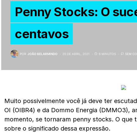
Penny Stocks: O suce
centavos
POR
JOÃO BELARMINDO
20 DE ABRIL, 2021
6 MINUTOS
SEM CO
Muito possivelmente você já deve ter escuta
OI (OIBR4) e da Dommo Energia (DMMO3), an
momento, se tornaram penny stocks. O que ta
sobre o significado dessa expressão.