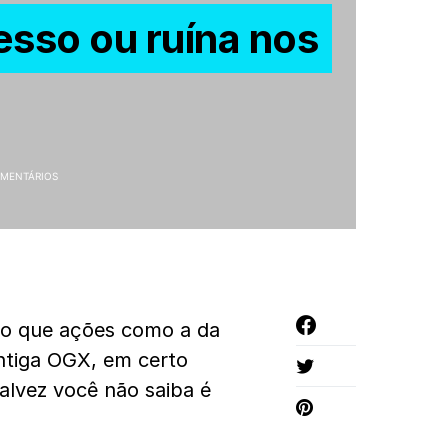
sso ou ruína nos
MENTÁRIOS
do que ações como a da
tiga OGX, em certo
lvez você não saiba é