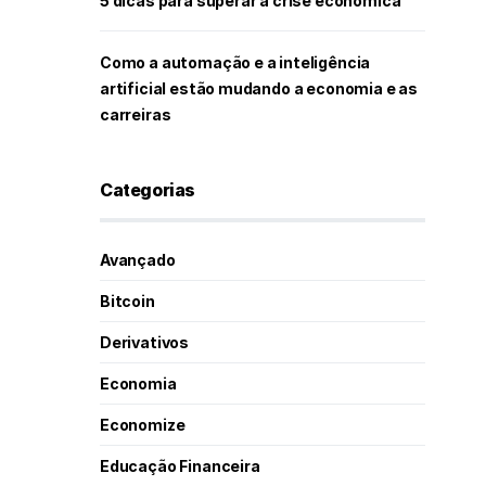
5 dicas para superar a crise econômica
Como a automação e a inteligência
artificial estão mudando a economia e as
carreiras
Categorias
Avançado
Bitcoin
Derivativos
Economia
Economize
Educação Financeira