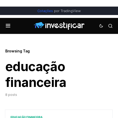
Cotações
por TradingView
Browsing Tag
educação
financeira
8 posts
EDUCAÇÃO FINANCEIRA