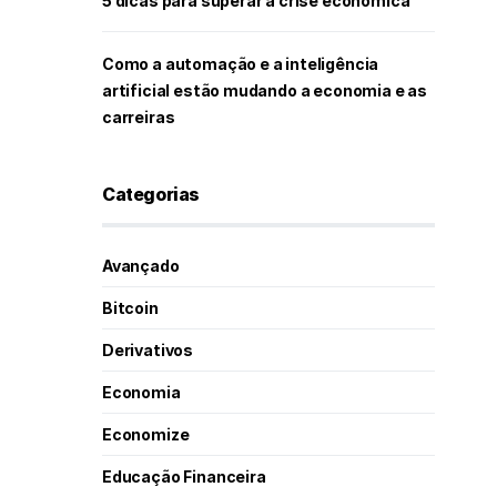
5 dicas para superar a crise econômica
Como a automação e a inteligência
artificial estão mudando a economia e as
carreiras
Categorias
Avançado
Bitcoin
Derivativos
Economia
Economize
Educação Financeira