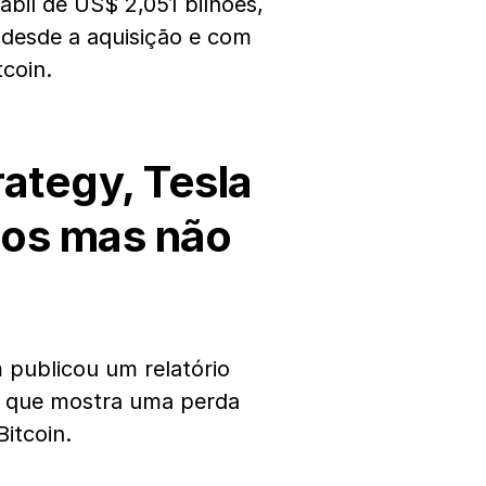
bil de US$ 2,051 bilhões,
desde a aquisição e com
coin.
ategy, Tesla
zos mas não
 publicou um relatório
e que mostra uma perda
itcoin.