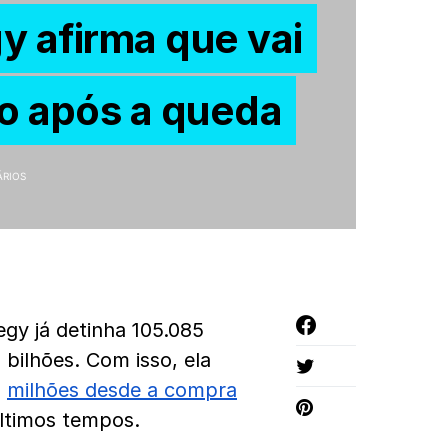
y afirma que vai
o após a queda
ÁRIOS
egy já detinha 105.085
bilhões. Com isso, ela
6
milhões desde a compra
últimos tempos.