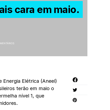
ais cara em maio.
MENTÁRIOS
Energia Elétrica (Aneel)
ileiros terão em maio o
rmelha nível 1, que
midores.