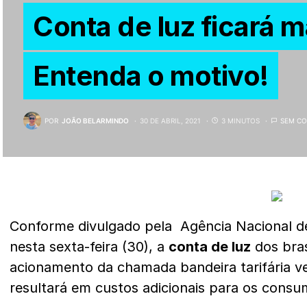
Conta de luz ficará m
Entenda o motivo!
POR
JOÃO BELARMINDO
30 DE ABRIL, 2021
3 MINUTOS
SEM CO
Conforme divulgado pela Agência Nacional de 
nesta sexta-feira (30), a
conta de luz
dos bras
acionamento da chamada bandeira tarifária ve
resultará em custos adicionais para os consu