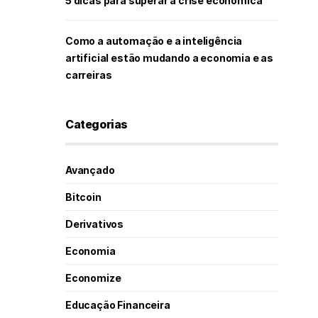
5 dicas para superar a crise econômica
Como a automação e a inteligência
artificial estão mudando a economia e as
carreiras
Categorias
Avançado
Bitcoin
Derivativos
Economia
Economize
Educação Financeira