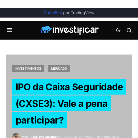
Cotações
por TradingView
INVESTIMENTOS
MERCADO
IPO da Caixa Seguridade
(CXSE3): Vale a pena
participar?
POR
JOÃO BELARMINDO
23 DE ABRIL, 2021
7 MINUTOS