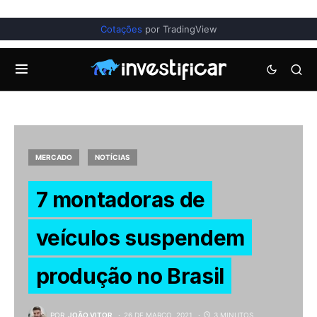
Cotações
por TradingView
MERCADO
NOTÍCIAS
7 montadoras de
veículos suspendem
produção no Brasil
POR
JOÃO VITOR
26 DE MARÇO, 2021
3 MINUTOS