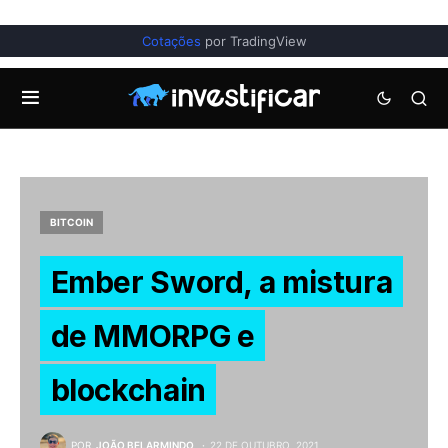
Cotações
por TradingView
BITCOIN
Ember Sword, a mistura
de MMORPG e
blockchain
POR
JOÃO BELARMINDO
22 DE OUTUBRO, 2021