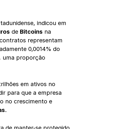
tadunidense, indicou em
uros
de
Bitcoins
na
 contratos representam
madamente 0,0014% do
é, uma proporção
rilhões em ativos no
dir para que a empresa
ão no crescimento e
as
.
ra de manter-se protegido