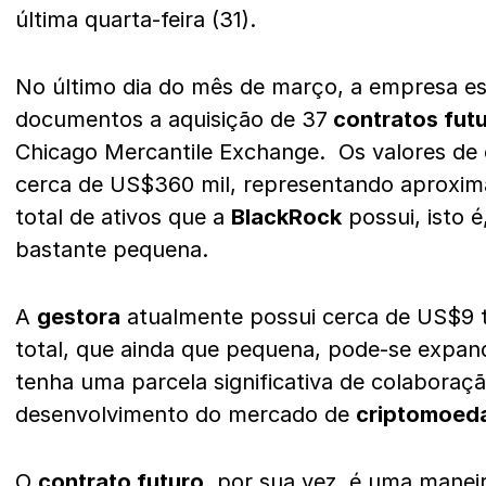
última quarta-feira (31).
No último dia do mês de março, a empresa es
documentos a aquisição de 37
contratos fut
Chicago Mercantile Exchange. Os valores de
cerca de US$360 mil, representando aproxi
total de ativos que a
BlackRock
possui, isto 
bastante pequena.
A
gestora
atualmente possui cerca de US$9 t
total, que ainda que pequena, pode-se expan
tenha uma parcela significativa de colaboraç
desenvolvimento do mercado de
criptomoed
O
contrato futuro
, por sua vez, é uma manei