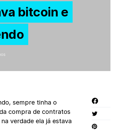
va bitcoin e
endo
IOS
do, sempre tinha o
da compra de contratos
 na verdade ela já estava