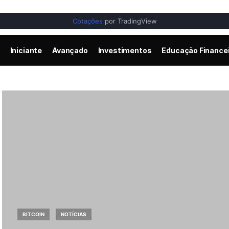
Cotações
por TradingView
Iniciante
Avançado
Investimentos
Educação Finance
BITCOIN
NOTÍCIAS