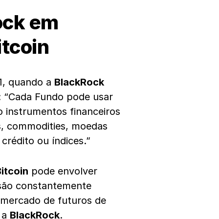
ock em
itcoin
21, quando a
BlackRock
: “Cada Fundo pode usar
 instrumentos financeiros
os, commodities, moedas
 crédito ou índices.”
itcoin
pode envolver
o são constantemente
 mercado de futuros de
 a
BlackRock
.