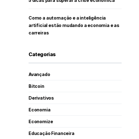
5 dicas para superar a crise econômica
Como a automação e a inteligência
artificial estão mudando a economia e as
carreiras
Categorias
Avançado
Bitcoin
Derivativos
Economia
Economize
Educação Financeira