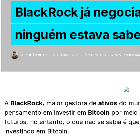
BlackRock já negocia
ninguém estava sab
POR
JOÃO VITOR
2 DE ABRIL, 2021
3 MINUTOS
SEM COMENTÁR
A
BlackRock
, maior gestora de
ativos
do mun
pensamento em investir em
Bitcoin
por meio 
futuros, no entanto, o que não se sabia é que
investindo em Bitcoin.