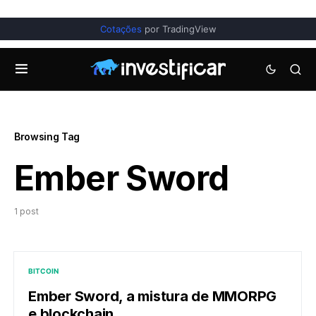
Cotações
por TradingView
Browsing Tag
Ember Sword
1 post
BITCOIN
Ember Sword, a mistura de MMORPG
e blockchain