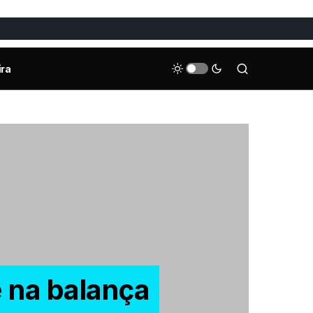
ira
e na balança