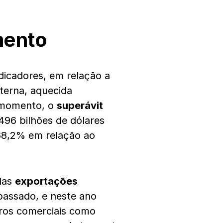
mento
dicadores, em relação a
terna, aquecida
o momento, o
superávit
496 bilhões de dólares
68,2% em relação ao
 das
exportações
 passado, e neste ano
ros comerciais como