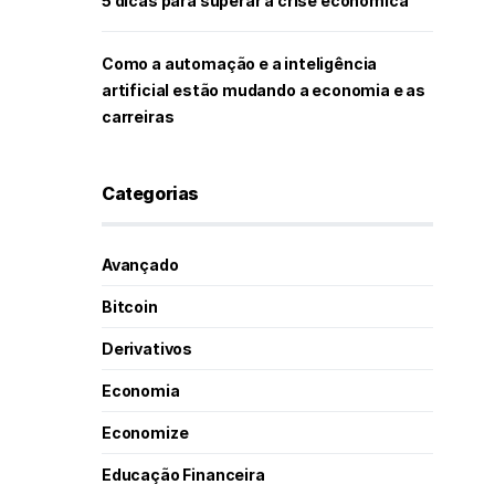
5 dicas para superar a crise econômica
Como a automação e a inteligência
artificial estão mudando a economia e as
carreiras
Categorias
Avançado
Bitcoin
Derivativos
Economia
Economize
Educação Financeira