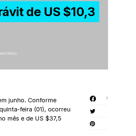
ávit de US $10,3
MENTÁRIOS
7
 em junho. Conforme
uinta-feira (01), ocorreu
no mês e de US $37,5