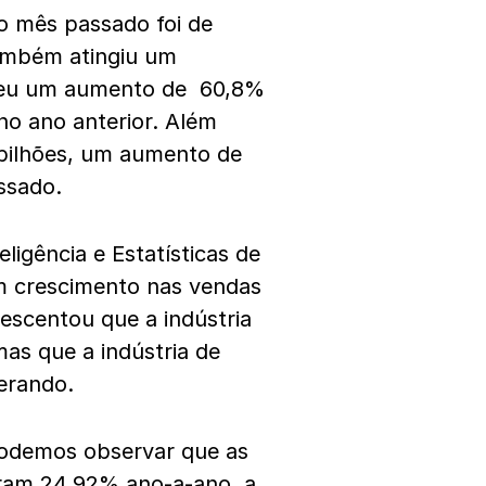
no mês passado foi de
também atingiu um
rreu um aumento de 60,8%
o ano anterior. Além
bilhões, um aumento de
ssado.
ligência e Estatísticas de
m crescimento nas vendas
escentou que a indústria
as que a indústria de
erando.
 podemos observar que as
ram 24,92% ano-a-ano, a