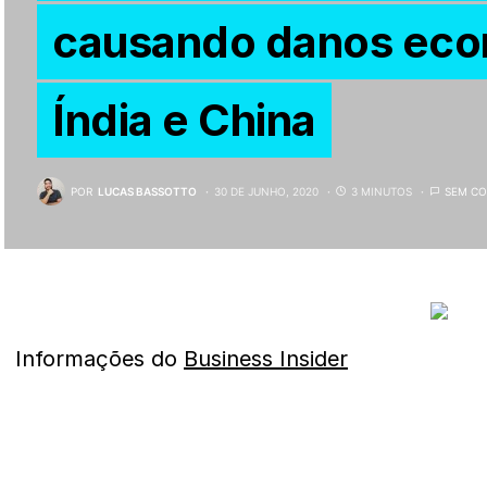
causando danos eco
Índia e China
POR
LUCAS BASSOTTO
30 DE JUNHO, 2020
3 MINUTOS
SEM CO
Informações do
Business Insider