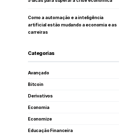
5 dicas para superar a crise econômica
Como a automação e a inteligência
artificial estão mudando a economia e as
carreiras
Categorias
Avançado
Bitcoin
Derivativos
Economia
Economize
Educação Financeira