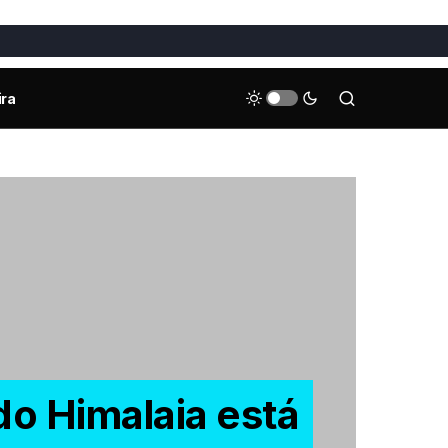
ira
do Himalaia está