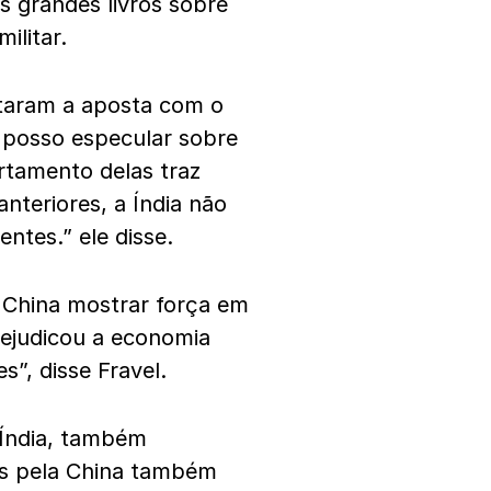
s grandes livros sobre
ilitar.
ntaram a aposta com o
o posso especular sobre
rtamento delas traz
nteriores, a Índia não
ntes.” ele disse.
 China mostrar força em
ejudicou a economia
s”, disse Fravel.
 Índia, também
ças pela China também