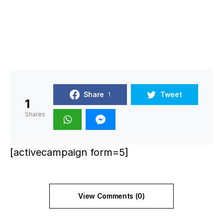
Share
Tweet
1
1
Shares
[activecampaign form=5]
View Comments (0)