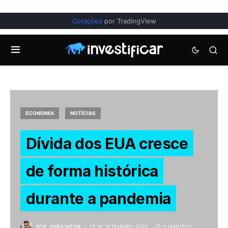
Cotações
por TradingView
ECONOMIA
NOTÍCIAS
Dívida dos EUA cresce
de forma histórica
durante a pandemia
POR
JOÃO VITOR
23 DE SETEMBRO, 2020
3 MINUTOS