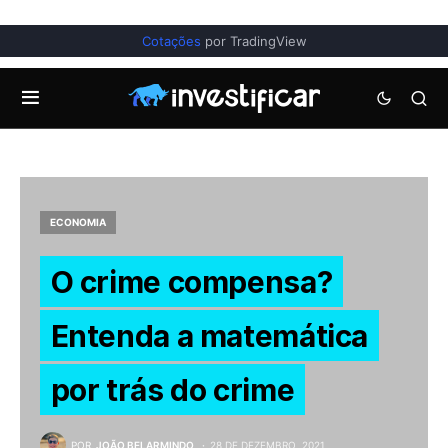
Cotações
por TradingView
ECONOMIA
O crime compensa?
Entenda a matemática
por trás do crime
POR
JOÃO BELARMINDO
28 DE DEZEMBRO, 2021