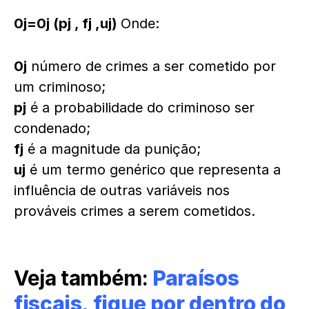
0j=0j (pj , fj ,uj)
Onde:
0j
número de crimes a ser cometido por
um criminoso;
pj
é a probabilidade do criminoso ser
condenado;
fj
é a magnitude da punição;
uj
é um termo genérico que representa a
influência de outras variáveis nos
prováveis crimes a serem cometidos.
Veja também:
Paraísos
fiscais, fique por dentro do