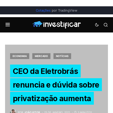
Cotações
por TradingView
ECONOMIA
MERCADO
NOTÍCIAS
CEO da Eletrobrás
renuncia e dúvida sobre
privatização aumenta
POR
JOÃO VITOR
25 DE JANEIRO, 2021
3 MINUTOS