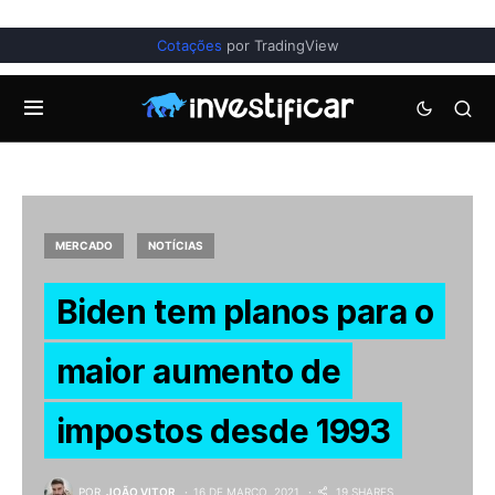
Cotações
por TradingView
MERCADO
NOTÍCIAS
Biden tem planos para o
maior aumento de
impostos desde 1993
POR
JOÃO VITOR
16 DE MARÇO, 2021
19 SHARES