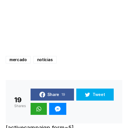
mercado
notícias
Share
Tweet
19
19
Shares
[activecampaign form=5]