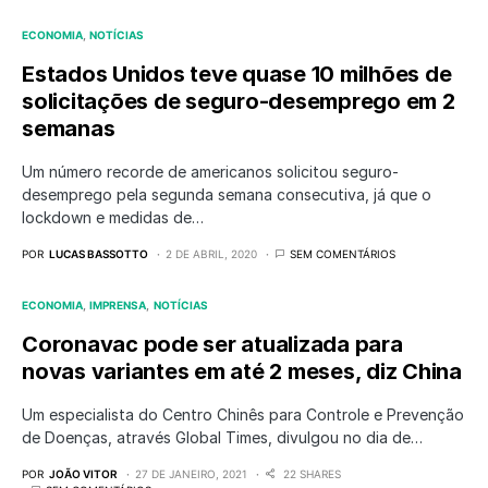
ECONOMIA
NOTÍCIAS
Estados Unidos teve quase 10 milhões de
solicitações de seguro-desemprego em 2
semanas
Um número recorde de americanos solicitou seguro-
desemprego pela segunda semana consecutiva, já que o
lockdown e medidas de…
POR
LUCAS BASSOTTO
2 DE ABRIL, 2020
SEM COMENTÁRIOS
ECONOMIA
IMPRENSA
NOTÍCIAS
Coronavac pode ser atualizada para
novas variantes em até 2 meses, diz China
Um especialista do Centro Chinês para Controle e Prevenção
de Doenças, através Global Times, divulgou no dia de…
POR
JOÃO VITOR
27 DE JANEIRO, 2021
22 SHARES