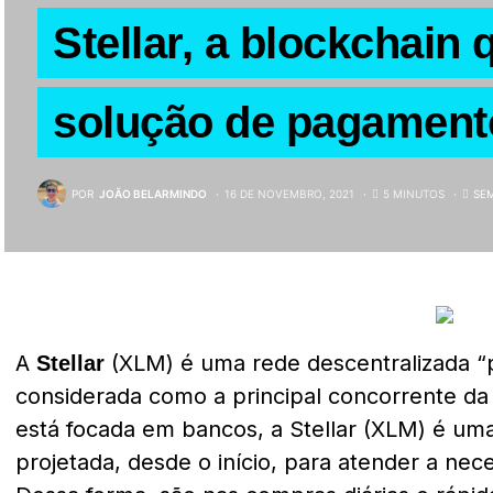
Stellar, a blockchain 
solução de pagament
POR
JOÃO BELARMINDO
16 DE NOVEMBRO, 2021
5 MINUTOS
SE
A
(XLM) é uma rede descentralizada “p
Stellar
considerada como a principal concorrente d
está focada em bancos, a Stellar (XLM) é u
projetada, desde o início, para atender a ne