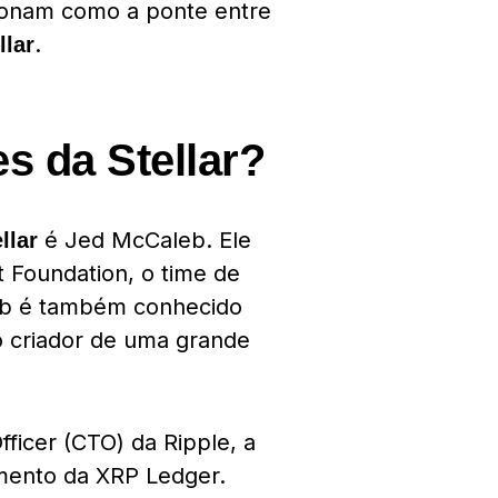
cionam como a ponte entre
.
llar
s da Stellar?
é Jed McCaleb. Ele
llar
 Foundation, o time de
leb é também conhecido
o criador de uma grande
ficer (CTO) da Ripple, a
mento da XRP Ledger.