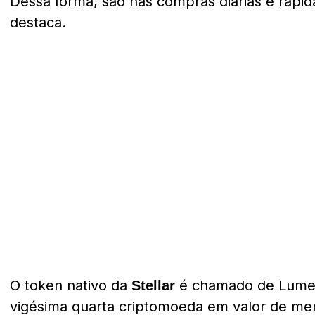
Dessa forma, são nas compras diárias e rápida
destaca.
O token nativo da
é chamado de Lumen
Stellar
vigésima quarta criptomoeda em valor de mer