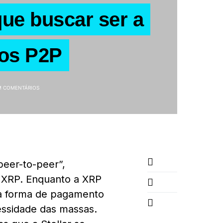
que buscar ser a
os P2P
M COMENTÁRIOS
eer-to-peer”,
a XRP. Enquanto a XRP
ma forma de pagamento
cessidade das massas.