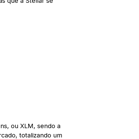
s que a Stellar se
s, ou XLM, sendo a
cado, totalizando um