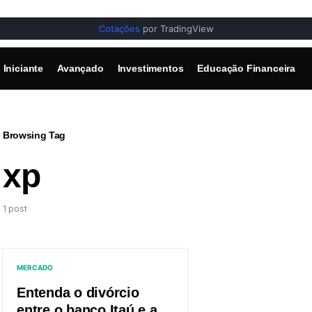
Cotações
por TradingView
Iniciante
Avançado
Investimentos
Educação Financeira
Browsing Tag
xp
1 post
MERCADO
Entenda o divórcio
entre o banco Itaú e a