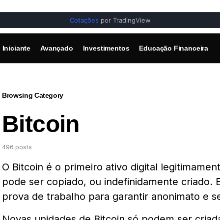
Cotações
por TradingView
Iniciante
Avançado
Investimentos
Educação Financeira
Browsing Category
Bitcoin
496 posts
O Bitcoin é o primeiro ativo digital legitimamen
pode ser copiado, ou indefinidamente criado. El
prova de trabalho para garantir anonimato e 
Novas unidades de Bitcoin só podem ser criad