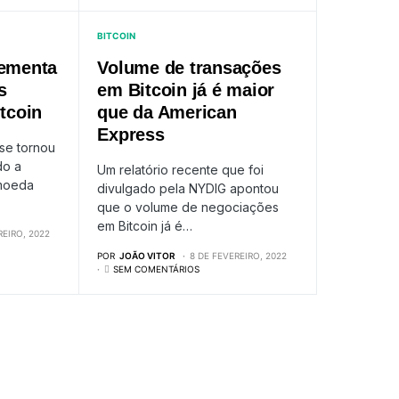
BITCOIN
lementa
Volume de transações
s
em Bitcoin já é maior
itcoin
que da American
Express
se tornou
do a
Um relatório recente que foi
 moeda
divulgado pela NYDIG apontou
que o volume de negociações
em Bitcoin já é…
REIRO, 2022
POR
JOÃO VITOR
8 DE FEVEREIRO, 2022
SEM COMENTÁRIOS