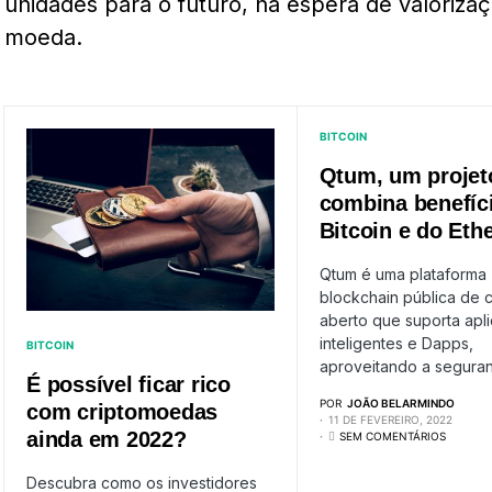
unidades para o futuro, na espera de valoriza
moeda.
BITCOIN
Qtum, um projet
combina benefíc
Bitcoin e do Et
Qtum é uma plataforma
blockchain pública de 
aberto que suporta apli
inteligentes e Dapps,
BITCOIN
aproveitando a segura
É possível ficar rico
POR
JOÃO BELARMINDO
com criptomoedas
11 DE FEVEREIRO, 2022
ainda em 2022?
SEM COMENTÁRIOS
Descubra como os investidores