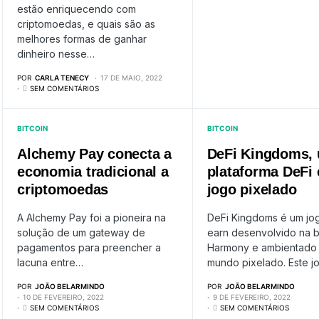
estão enriquecendo com
criptomoedas, e quais são as
melhores formas de ganhar
dinheiro nesse…
POR
CARLA TENECY
17 DE MAIO, 2022
SEM COMENTÁRIOS
BITCOIN
BITCOIN
Alchemy Pay conecta a
DeFi Kingdoms,
economia tradicional a
plataforma DeFi
criptomoedas
jogo pixelado
A Alchemy Pay foi a pioneira na
DeFi Kingdoms é um jog
solução de um gateway de
earn desenvolvido na b
pagamentos para preencher a
Harmony e ambientado
lacuna entre…
mundo pixelado. Este 
POR
JOÃO BELARMINDO
POR
JOÃO BELARMINDO
10 DE FEVEREIRO, 2022
9 DE FEVEREIRO, 2022
SEM COMENTÁRIOS
SEM COMENTÁRIOS