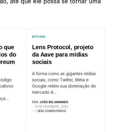
ção, até que ele possa se tornar uma
BITCOIN
o que
Lens Protocol, projeto
ios do
da Aave para mídias
hereum
sociais
A forma como as gigantes mídias
código
sociais, como Twitter, Meta e
cativos
Google retém sua dominação do
mercado é…
nça…
POR
JOÃO BELARMINDO
10 DE FEVEREIRO, 2022
SEM COMENTÁRIOS