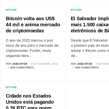
BITCOIN
BITCOIN
Bitcoin volta aos US$
El Salvador imp
44 mil e anima mercado
mais 1.500 caixa
de criptomoedas
eletrônicos de B
O ano de 2022 marcou o pior
Desde que El Salvador 
início de ano para o mercado de
o primeiro país do mun
criptomoedas. Porém, nesta
adotar o Bitcoin como
segunda-feira…
de…
POR
JOÃO VITOR
8 DE FEVEREIRO, 2022
POR
JOÃO VITOR
8 DE FEVE
SEM COMENTÁRIOS
SEM COMENTÁRIOS
BITCOIN
Cidade nos Estados
Unidos está pagando
0,28 BTC para quem