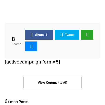
Share
8
Tweet
8
Shares
[activecampaign form=5]
View Comments (0)
Últimos Posts