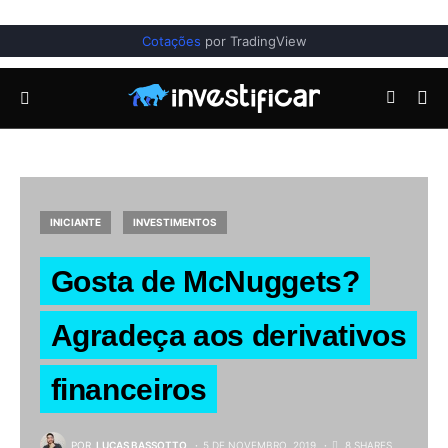
Cotações
por TradingView
INICIANTE
INVESTIMENTOS
Gosta de McNuggets?
Agradeça aos derivativos
financeiros
POR
LUCAS BASSOTTO
5 DE NOVEMBRO, 2019
8 SHARES