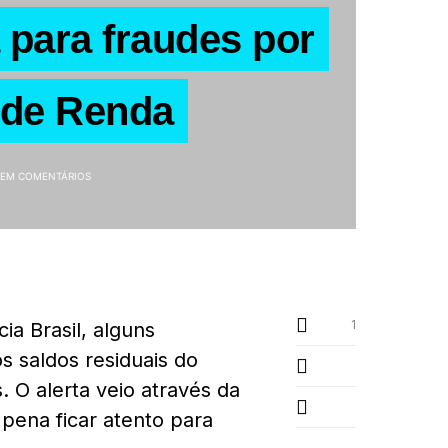
a para fraudes por
 de Renda
SEM COMENTÁRIOS
1
a Brasil, alguns
s saldos residuais do
 O alerta veio através da
a pena ficar atento para