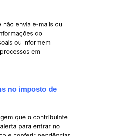
 não envia e-mails ou
nformações do
soais ou informem
 processos em
ns no imposto de
agem que o contribuinte
alerta para entrar no
co e conferir pendências.