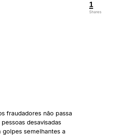
1
Shares
s fraudadores não passa
s pessoas desavisadas
m golpes semelhantes a