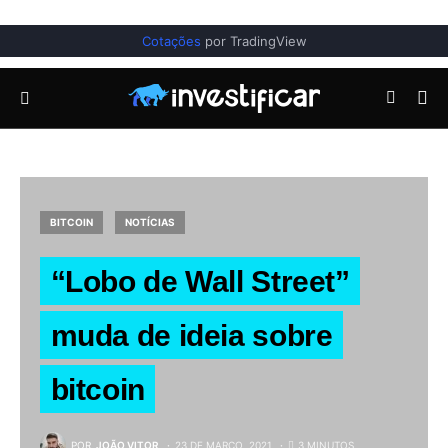
Cotações
por TradingView
BITCOIN
NOTÍCIAS
“Lobo de Wall Street”
muda de ideia sobre
bitcoin
POR
JOÃO VITOR
23 DE MARÇO, 2021
3 MINUTOS