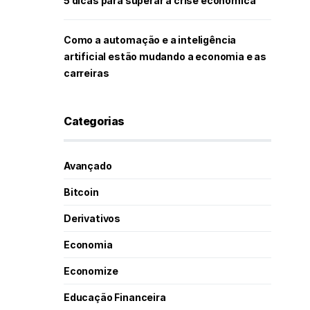
5 dicas para superar a crise econômica
Como a automação e a inteligência
artificial estão mudando a economia e as
carreiras
Categorias
Avançado
Bitcoin
Derivativos
Economia
Economize
Educação Financeira