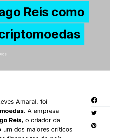
iago Reis como
a criptomoedas
RIOS
teves Amaral, foi
omoedas
. A empresa
go Reis
, o criador da
 um dos maiores críticos