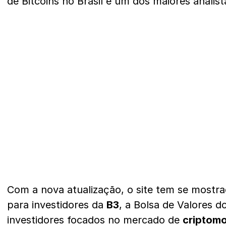
de Bitcoins no Brasil e um dos maiores analist
Com a nova atualização, o site tem se mostra
para investidores da
B3
, a Bolsa de Valores do
investidores focados no mercado de
criptom