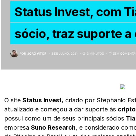
Status Invest, com T
sócio, traz suporte 
POR
JOÃO VITOR
8 DE JULHO, 2021
3 MINUTOS
SEM COMENTÁ
O site
Status Invest
, criado por Stephanio Es
atualizado e começou a dar suporte às
cript
possui como um de seus principais sócios
Tia
empresa
Suno Research
, e considerado como