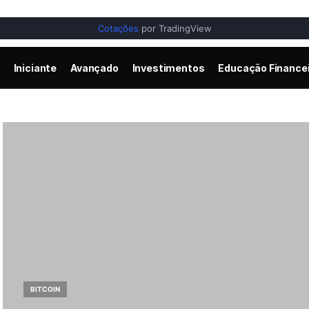
Cotações
por TradingView
Iniciante
Avançado
Investimentos
Educação Finance
BITCOIN