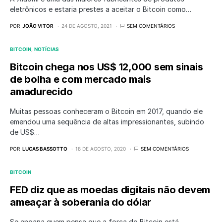
eletrônicos e estaria prestes a aceitar o Bitcoin como…
POR
JOÃO VITOR
24 DE AGOSTO, 2021
SEM COMENTÁRIOS
BITCOIN
NOTÍCIAS
Bitcoin chega nos US$ 12,000 sem sinais
de bolha e com mercado mais
amadurecido
Muitas pessoas conheceram o Bitcoin em 2017, quando ele
emendou uma sequência de altas impressionantes, subindo
de US$…
POR
LUCAS BASSOTTO
18 DE AGOSTO, 2020
SEM COMENTÁRIOS
BITCOIN
FED diz que as moedas digitais não devem
ameaçar à soberania do dólar
Se engana quem pensa que a força do Bitcoin está