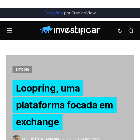
Cotações
por TradingView
BITCOIN
Loopring, uma
plataforma focada em
exchange
POR
JOÃO BELARMINDO
3 DE FEVEREIRO, 2022