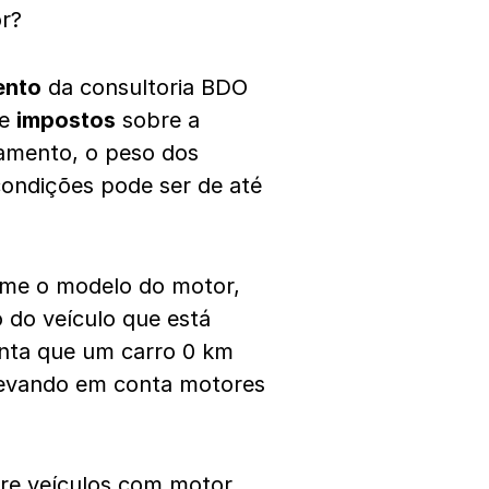
r?
ento
da consultoria BDO
de
impostos
sobre a
amento, o peso dos
ondições pode ser de até
orme o modelo do motor,
o do veículo que está
nta que um carro 0 km
 levando em conta motores
bre veículos com motor