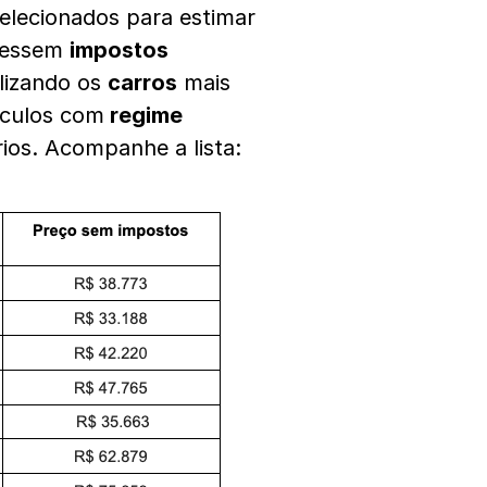
elecionados para estimar
vessem
impostos
ilizando os
carros
mais
ículos com
regime
rios. Acompanhe a lista: