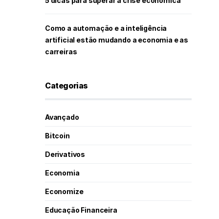
5 dicas para superar a crise econômica
Como a automação e a inteligência
artificial estão mudando a economia e as
carreiras
Categorias
Avançado
Bitcoin
Derivativos
Economia
Economize
Educação Financeira