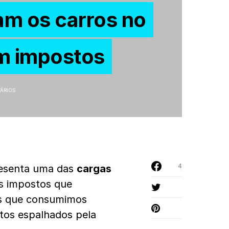
am os carros no
em impostos
ÁRIOS
4
esenta uma das
cargas
s impostos que
s que consumimos
ntos espalhados pela