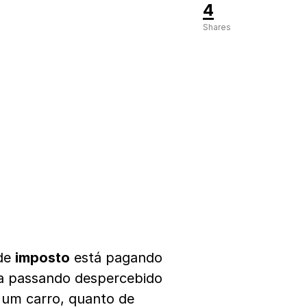
4
Shares
 de
imposto
está pagando
a passando despercebido
 um carro, quanto de