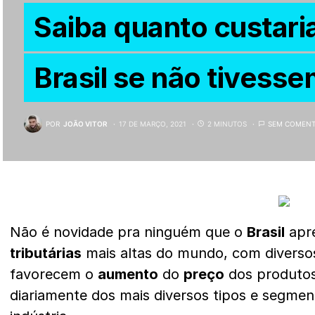
Saiba quanto custari
Brasil se não tivess
POR
JOÃO VITOR
17 DE MARÇO, 2021
2 MINUTOS
SEM COMENT
Não é novidade pra ninguém que o
Brasil
apr
tributárias
mais altas do mundo, com diverso
favorecem o
aumento
do
preço
dos produto
diariamente dos mais diversos tipos e segme