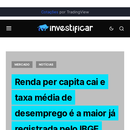
Cotações
por TradingView
MERCADO
NOTÍCIAS
Renda per capita cai e
taxa média de
desemprego é a maior já
registrada pelo IBGE